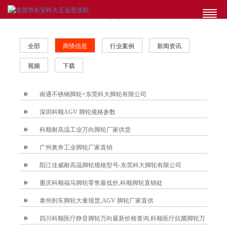
全部
商情信息
行业案例
新闻资讯
视频
下载
南通不锈钢脚轮+东莞科大脚轮有限公司
深圳科顺AGV 脚轮规格参数
科顺耐高温工业万向脚轮厂家供货
广州奥奔工业脚轮厂家直销
阳江佳威耐高温脚轮规格型号-东莞科大脚轮有限公司
重庆科顺福马脚轮零售最低价,科顺脚轮直销处
泰州刹车脚轮大量现货,AGV 脚轮厂家直供
四川科顺医疗静音脚轮万向最新价格查询,科顺医疗抗菌脚轮万