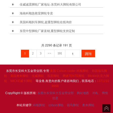
向多少钱
佳威减震脚轮厂家地址-东莞科大脚轮有限公司
海南科顺急救室脚轮专卖
美国科顺刹车脚轮,超重型脚轮在线询价
东莞中型脚轮厂家直销,重型脚轮支持定制
共 2290 条记录 191 页
跳转
1
2
3
>>
191
东莞市长安科大五金营业部,专营
美国 Colson caster 科顺脚轮
韩国福马脚
轮
美国奥奔脚轮
佳威脚轮
迅普脚轮
腾德TENTE脚轮
Blickle比克力脚
轮
WICKE威卡脚轮
等业务,有意向的客户请咨询我们，联系电话：
1371210
8668
CopyRight © 版权所有:
东莞市长安科大五金营业部
网站地图
XML
商情
信息
本站关键字:
科顺脚轮
colson脚轮
福马脚轮
奥奔脚轮