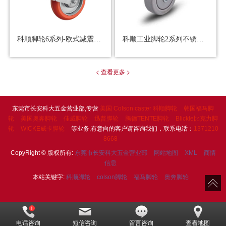
科顺脚轮6系列-欧式减震轮-活动式/固定式脚轮
科顺工业脚轮2系列不锈钢(载重136kg）
< 查看更多 >
东莞市长安科大五金营业部,专营
美国 Colson caster 科顺脚轮
韩国福马脚
轮
美国奥奔脚轮
佳威脚轮
迅普脚轮
腾德TENTE脚轮
Blickle比克力脚
轮
WICKE威卡脚轮
等业务,有意向的客户请咨询我们，联系电话：
1371210
8668
CopyRight © 版权所有:
东莞市长安科大五金营业部
网站地图
XML
商情
信息
本站关键字:
科顺脚轮
colson脚轮
福马脚轮
奥奔脚轮
电话咨询
短信咨询
留言咨询
查看地图